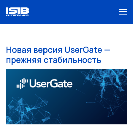
Новая версия UserGate —
прежняя стабильность