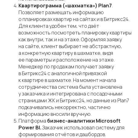
Квартирограмма («шахматка»)
Plan7
.
Позволяет размещать информацию
о планировках квартир на сайтах и в Битрикс24.
Для клиента удобен тем, что даёт
возможность посмотреть планировку квартиры
как внутри, так и на этаже. Оформляя заявку
на сайте, клиент выбирает не абстрактную,
а конкретную квартиру в шахматке, видя
ее параметры и расположение на этаже.
Менеджер по продажам получает заявку
в Битрикс24 с аналогичной привязкой
к квартире в шахматке. На момент начала
сотрудничества система была установлена
у заказчика и интегрирована с посадочными
страницами ЖК и Битрикс24, но данные из Plan7
подкачивались некорректно, частично
информацию вносили вручную.
Платформа
бизнес-аналитики Microsoft
Power BI.
Заказчик использовал систему для
формирования отчётов и дашбордов.