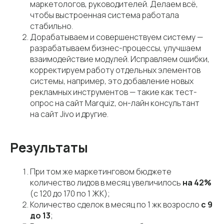
маркетологов, руководителей. Делаем всё,
+7 (3952) 500-677
Благодарности
чтобы выстроенная система работала
Партнеры
стабильно.
Дорабатываем и совершенствуем систему —
Стоимость услуг
Пн-Пт: 9:00 — 18:00
разрабатываем бизнес-процессы, улучшаем
Сб-Вс: выходной
взаимодействие модулей. Исправляем ошибки,
корректируем работу отдельных элементов
системы, например, это добавление новых
г. Иркутск, ул. 5-й
рекламных инструментов — такие как тест-
Армии, 2/1
опрос на сайт Marquiz, он-лайн консультант
(БЦ "Троицкий"), 6
этаж
на сайт Jivo и другие.
Результаты
Политика
Информация об
конфиденциальности
ИТ-деятельности
При том же маркетинговом бюджете
количество лидов в месяц увеличилось
на 42%
© ООО "ИСИБ" ИНН 3808097535
info@isib.ru
(отдел продаж)
© ООО "ИСИБИ" ИНН 3812995323
info@isibi.ru
(ИТ-
(с 120 до 170 по 1 ЖК);
интеграция)
г. Иркутск, ул. 5 Армии, стр. 2/1, офис 602
Количество сделок в месяц по 1 жк возросло
с 9
до 13
;