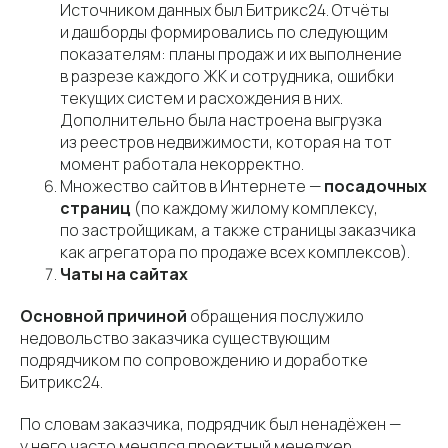
Источником данных был Битрикс24. Отчёты
и дашборды формировались по следующим
показателям: планы продаж и их выполнение
в разрезе каждого ЖК и сотрудника, ошибки
текущих систем и расхождения в них.
Дополнительно была настроена выгрузка
из реестров недвижимости, которая на тот
момент работала некорректно.
Множество сайтов в Интернете —
посадочных
страниц
(по каждому жилому комплексу,
по застройщикам, а также страницы заказчика
как агрегатора по продаже всех комплексов).
Чаты на сайтах
Основной причиной
обращения послужило
недовольство заказчика существующим
подрядчиком по сопровождению и доработке
Битрикс24.
По словам заказчика, подрядчик был ненадёжен —
у него часто менялся проектный менеджер,