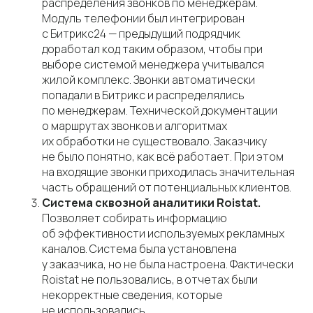
распределения звонков по менеджерам.
Модуль телефонии был интегрирован
с Битрикс24 — предыдущий подрядчик
доработал код таким образом, чтобы при
выборе системой менеджера учитывался
жилой комплекс. Звонки автоматически
попадали в Битрикс и распределялись
по менеджерам. Технической документации
о маршрутах звонков и алгоритмах
их обработки не существовало. Заказчику
не было понятно, как всё работает. При этом
на входящие звонки приходилась значительная
часть обращений от потенциальных клиентов.
Система сквозной аналитики
Roistat.
Позволяет собирать информацию
об эффективности используемых рекламных
каналов. Система была установлена
у заказчика, но не была настроена. Фактически
Roistat не пользовались, в отчетах были
некорректные сведения, которые
не использовались.