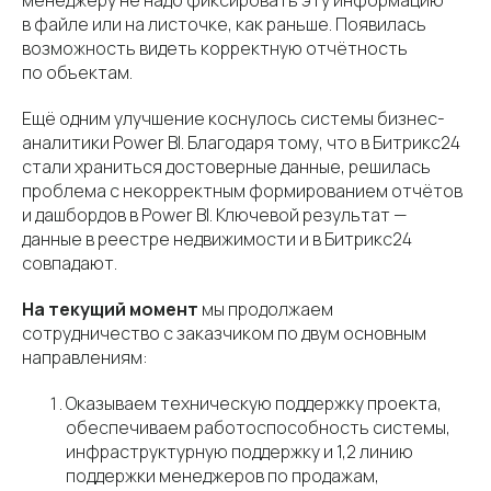
в файле или на листочке, как раньше. Появилась
возможность видеть корректную отчётность
по объектам.
Ещё одним улучшение коснулось системы бизнес-
аналитики Power BI. Благодаря тому, что в Битрикс24
стали храниться достоверные данные, решилась
проблема с некорректным формированием отчётов
и дашбордов в Power BI. Ключевой результат —
данные в реестре недвижимости и в Битрикс24
совпадают.
Главная
ИТ-услуги
Проекты
Автоматизация
На текущий момент
мы продолжаем
бизнеса
Сервисный
сотрудничество с заказчиком по двум основным
центр
Информационная
направлениям:
Контакты
безопасность
Оказываем техническую поддержку проекта,
обеспечиваем работоспособность системы,
инфраструктурную поддержку и 1,2 линию
поддержки менеджеров по продажам,
О компании