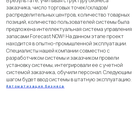
В результате, учитывая структуру бизнеса
бизнеса
Сервисный
заказчика, число торговых точек/складов/
центр
Информационная
Контакты
распределительных центров, количество товарных
безопасность
позиций, количество пользователей системы была
предложена интеллектуальная система управления
запасами Forecast NOW! На данном этапе проект
находится в опытно-промышленной эксплуатации.
Специалисты нашей компании совместно с
О компании
+7 (3952) 500-677
разработчиком системы и заказчиком провели
Благодарности
установку системы, интегрировали ее с учетной
Партнеры
системой заказчика, обучили персонал. Следующим
Стоимость услуг
шагом будет ввод системы в штатную эксплуатацию.
Пн-Пт: 9:00 — 18:00
Сб-Вс: выходной
Автоматизация бизнеса
г. Иркутск, ул. 5-й
Армии, 2/1
(БЦ "Троицкий"), 6
этаж