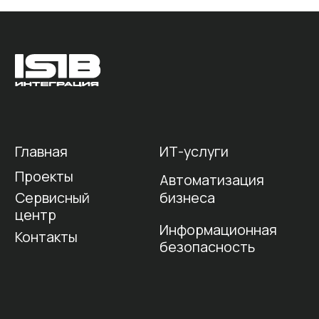
Политика
Информация об
конфиденциальности
ИТ-деятельности
© ООО "ИСИБ" ИНН 3808097535
info@isib.ru
(отдел продаж)
© ООО "ИСИБИ" ИНН 3812995323
info@isibi.ru
(ИТ-
интеграция)
г. Иркутск, ул. 5 Армии, стр. 2/1, офис 602